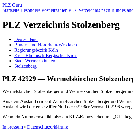
PLZ Guru
Startseite
Besondere Postleitzahlen
PLZ Verzeichnis nach Bundeslan
PLZ Verzeichnis Stolzenberg
Deutschland
Bundesland Nordrhein-Westfalen
Regierungsbezirk Köln
Kreis Rheinisch-Bergischer Kreis
Stadt Wermelskirchen
Stolzenberg
PLZ 42929 — Wermelskirchen Stolzenber
Wermelskirchen Stolzenberger und Wermelskirchen Stolzenbergerinne
Aus dem Ausland erreicht Wermelskirchen Stolzenberger und Wermels
Ausland wird die erste Ziffer Null der 02196er Vorwahl 02196 wegge
Wenn ein Nummernschild, also ein KFZ-Kennzeichen mit „GL“ beginnt
Impressum
•
Datenschutzerklärung