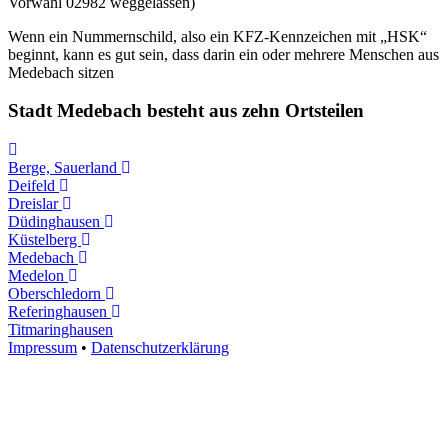
Vorwahl 02982 weggelassen)
Wenn ein Nummernschild, also ein KFZ-Kennzeichen mit „HSK“
beginnt, kann es gut sein, dass darin ein oder mehrere Menschen aus
Medebach sitzen
Stadt Medebach besteht aus zehn Ortsteilen
Berge, Sauerland
Deifeld
Dreislar
Düdinghausen
Küstelberg
Medebach
Medelon
Oberschledorn
Referinghausen
Titmaringhausen
Impressum
•
Datenschutzerklärung