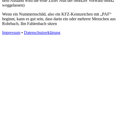
dem Ausland wird die erste Ziffer Null der 08442er Vorwahl 08442
weggelassen)
Wenn ein Nummernschild, also ein KFZ-Kennzeichen mit „PAF“
beginnt, kann es gut sein, dass darin ein oder mehrere Menschen aus
Rohrbach, Ilm Fahlenbach sitzen
Impressum
•
Datenschutzerklärung