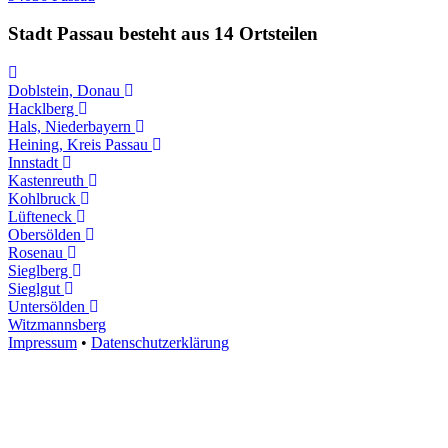
Stadt Passau besteht aus 14 Ortsteilen
Doblstein, Donau
Hacklberg
Hals, Niederbayern
Heining, Kreis Passau
Innstadt
Kastenreuth
Kohlbruck
Lüfteneck
Obersölden
Rosenau
Sieglberg
Sieglgut
Untersölden
Witzmannsberg
Impressum
•
Datenschutzerklärung