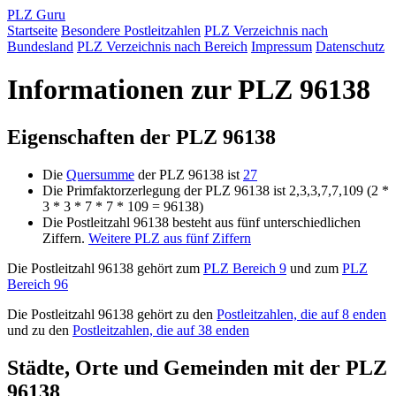
PLZ Guru
Startseite
Besondere Postleitzahlen
PLZ Verzeichnis nach
Bundesland
PLZ Verzeichnis nach Bereich
Impressum
Datenschutz
Informationen zur PLZ 96138
Eigenschaften der PLZ 96138
Die
Quersumme
der PLZ 96138 ist
27
Die Primfaktorzerlegung der PLZ 96138 ist 2,3,3,7,7,109 (2 *
3 * 3 * 7 * 7 * 109 = 96138)
Die Postleitzahl 96138 besteht aus fünf unterschiedlichen
Ziffern.
Weitere PLZ aus fünf Ziffern
Die Postleitzahl 96138 gehört zum
PLZ Bereich 9
und zum
PLZ
Bereich 96
Die Postleitzahl 96138 gehört zu den
Postleitzahlen, die auf 8 enden
und zu den
Postleitzahlen, die auf 38 enden
Städte, Orte und Gemeinden mit der PLZ
96138