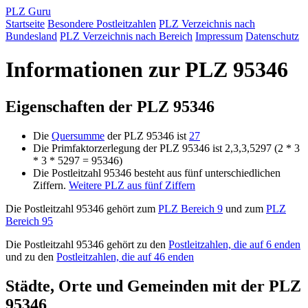
PLZ Guru
Startseite
Besondere Postleitzahlen
PLZ Verzeichnis nach
Bundesland
PLZ Verzeichnis nach Bereich
Impressum
Datenschutz
Informationen zur PLZ 95346
Eigenschaften der PLZ 95346
Die
Quersumme
der PLZ 95346 ist
27
Die Primfaktorzerlegung der PLZ 95346 ist 2,3,3,5297 (2 * 3
* 3 * 5297 = 95346)
Die Postleitzahl 95346 besteht aus fünf unterschiedlichen
Ziffern.
Weitere PLZ aus fünf Ziffern
Die Postleitzahl 95346 gehört zum
PLZ Bereich 9
und zum
PLZ
Bereich 95
Die Postleitzahl 95346 gehört zu den
Postleitzahlen, die auf 6 enden
und zu den
Postleitzahlen, die auf 46 enden
Städte, Orte und Gemeinden mit der PLZ
95346