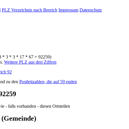
d
PLZ Verzeichnis nach Bereich
Impressum
Datenschutz
3 * 3 * 3 * 17 * 67 = 92259)
rn.
Weitere PLZ aus drei Ziffern
ich 92
nd zu den
Postleitzahlen, die auf 59 enden
92259
e - falls vorhanden - diesen Ortsteilen
g (Gemeinde)