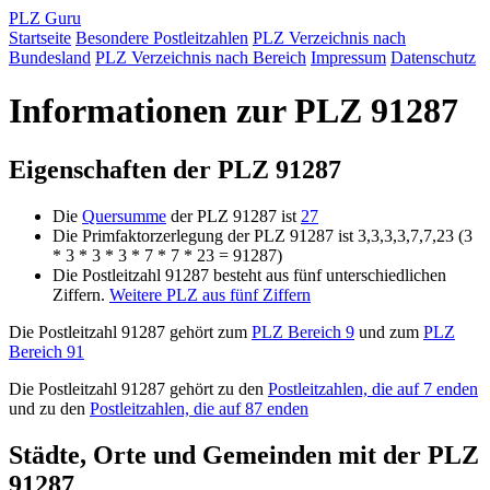
PLZ Guru
Startseite
Besondere Postleitzahlen
PLZ Verzeichnis nach
Bundesland
PLZ Verzeichnis nach Bereich
Impressum
Datenschutz
Informationen zur PLZ 91287
Eigenschaften der PLZ 91287
Die
Quersumme
der PLZ 91287 ist
27
Die Primfaktorzerlegung der PLZ 91287 ist 3,3,3,3,7,7,23 (3
* 3 * 3 * 3 * 7 * 7 * 23 = 91287)
Die Postleitzahl 91287 besteht aus fünf unterschiedlichen
Ziffern.
Weitere PLZ aus fünf Ziffern
Die Postleitzahl 91287 gehört zum
PLZ Bereich 9
und zum
PLZ
Bereich 91
Die Postleitzahl 91287 gehört zu den
Postleitzahlen, die auf 7 enden
und zu den
Postleitzahlen, die auf 87 enden
Städte, Orte und Gemeinden mit der PLZ
91287