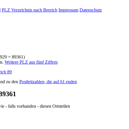
d
PLZ Verzeichnis nach Bereich
Impressum
Datenschutz
9929 = 89361)
rn.
Weitere PLZ aus fünf Ziffern
ich 89
nd zu den
Postleitzahlen, die auf 61 enden
89361
e - falls vorhanden - diesen Ortsteilen