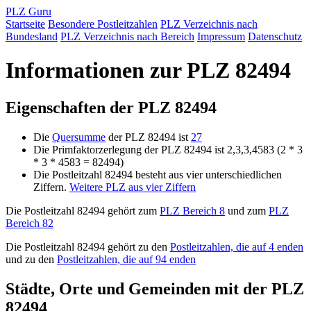
PLZ Guru
Startseite
Besondere Postleitzahlen
PLZ Verzeichnis nach
Bundesland
PLZ Verzeichnis nach Bereich
Impressum
Datenschutz
Informationen zur PLZ 82494
Eigenschaften der PLZ 82494
Die
Quersumme
der PLZ 82494 ist
27
Die Primfaktorzerlegung der PLZ 82494 ist 2,3,3,4583 (2 * 3
* 3 * 4583 = 82494)
Die Postleitzahl 82494 besteht aus vier unterschiedlichen
Ziffern.
Weitere PLZ aus vier Ziffern
Die Postleitzahl 82494 gehört zum
PLZ Bereich 8
und zum
PLZ
Bereich 82
Die Postleitzahl 82494 gehört zu den
Postleitzahlen, die auf 4 enden
und zu den
Postleitzahlen, die auf 94 enden
Städte, Orte und Gemeinden mit der PLZ
82494