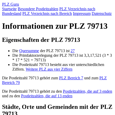
PLZ Guru
Startseite
Besondere Postleitzahlen
PLZ Verzeichnis nach
Bundesland
PLZ Verzeichnis nach Bereich
Impressum
Datenschutz
Informationen zur PLZ 79713
Eigenschaften der PLZ 79713
Die
Quersumme
der PLZ 79713 ist
27
Die Primfaktorzerlegung der PLZ 79713 ist 3,3,17,521 (3 * 3
* 17 * 521 = 79713)
Die Postleitzahl 79713 besteht aus vier unterschiedlichen
Ziffern.
Weitere PLZ aus vier Ziffern
Die Postleitzahl 79713 gehört zum
PLZ Bereich 7
und zum
PLZ
Bereich 79
Die Postleitzahl 79713 gehört zu den
Postleitzahlen, die auf 3 enden
und zu den
Postleitzahlen, die auf 13 enden
Städte, Orte und Gemeinden mit der PLZ
79713