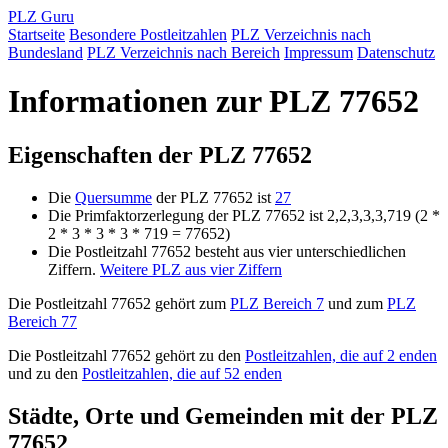
PLZ Guru
Startseite
Besondere Postleitzahlen
PLZ Verzeichnis nach
Bundesland
PLZ Verzeichnis nach Bereich
Impressum
Datenschutz
Informationen zur PLZ 77652
Eigenschaften der PLZ 77652
Die
Quersumme
der PLZ 77652 ist
27
Die Primfaktorzerlegung der PLZ 77652 ist 2,2,3,3,3,719 (2 *
2 * 3 * 3 * 3 * 719 = 77652)
Die Postleitzahl 77652 besteht aus vier unterschiedlichen
Ziffern.
Weitere PLZ aus vier Ziffern
Die Postleitzahl 77652 gehört zum
PLZ Bereich 7
und zum
PLZ
Bereich 77
Die Postleitzahl 77652 gehört zu den
Postleitzahlen, die auf 2 enden
und zu den
Postleitzahlen, die auf 52 enden
Städte, Orte und Gemeinden mit der PLZ
77652