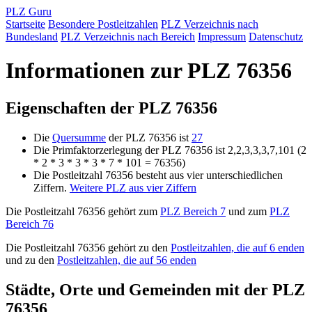
PLZ Guru
Startseite
Besondere Postleitzahlen
PLZ Verzeichnis nach
Bundesland
PLZ Verzeichnis nach Bereich
Impressum
Datenschutz
Informationen zur PLZ 76356
Eigenschaften der PLZ 76356
Die
Quersumme
der PLZ 76356 ist
27
Die Primfaktorzerlegung der PLZ 76356 ist 2,2,3,3,3,7,101 (2
* 2 * 3 * 3 * 3 * 7 * 101 = 76356)
Die Postleitzahl 76356 besteht aus vier unterschiedlichen
Ziffern.
Weitere PLZ aus vier Ziffern
Die Postleitzahl 76356 gehört zum
PLZ Bereich 7
und zum
PLZ
Bereich 76
Die Postleitzahl 76356 gehört zu den
Postleitzahlen, die auf 6 enden
und zu den
Postleitzahlen, die auf 56 enden
Städte, Orte und Gemeinden mit der PLZ
76356