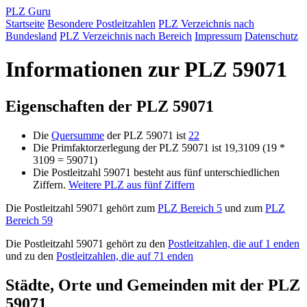
PLZ Guru
Startseite
Besondere Postleitzahlen
PLZ Verzeichnis nach
Bundesland
PLZ Verzeichnis nach Bereich
Impressum
Datenschutz
Informationen zur PLZ 59071
Eigenschaften der PLZ 59071
Die
Quersumme
der PLZ 59071 ist
22
Die Primfaktorzerlegung der PLZ 59071 ist 19,3109 (19 *
3109 = 59071)
Die Postleitzahl 59071 besteht aus fünf unterschiedlichen
Ziffern.
Weitere PLZ aus fünf Ziffern
Die Postleitzahl 59071 gehört zum
PLZ Bereich 5
und zum
PLZ
Bereich 59
Die Postleitzahl 59071 gehört zu den
Postleitzahlen, die auf 1 enden
und zu den
Postleitzahlen, die auf 71 enden
Städte, Orte und Gemeinden mit der PLZ
59071