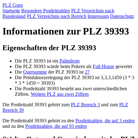
PLZ Guru
Startseite
Besondere Postleitzahlen
PLZ Verzeichnis nach
Bundesland
PLZ Verzeichnis nach Bereich
Impressum
Datenschutz
Informationen zur PLZ 39393
Eigenschaften der PLZ 39393
Die PLZ 39393 ist ein
Palindrom
Die PLZ 39393 würde beim Pokern als
Full House
gewertet
Die
Quersumme
der PLZ 39393 ist
27
Die Primfaktorzerlegung der PLZ 39393 ist 3,3,3,1459 (3 * 3
* 3 * 1459 = 39393)
Die Postleitzahl 39393 besteht aus zwei unterschiedlichen
Ziffern.
Weitere PLZ aus zwei Ziffern
Die Postleitzahl 39393 gehört zum
PLZ Bereich 3
und zum
PLZ
Bereich 39
Die Postleitzahl 39393 gehört zu den
Postleitzahlen, die auf 3 enden
und zu den
Postleitzahlen, die auf 93 enden