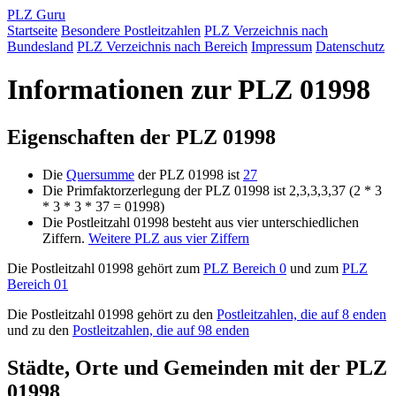
PLZ Guru
Startseite
Besondere Postleitzahlen
PLZ Verzeichnis nach
Bundesland
PLZ Verzeichnis nach Bereich
Impressum
Datenschutz
Informationen zur PLZ 01998
Eigenschaften der PLZ 01998
Die
Quersumme
der PLZ 01998 ist
27
Die Primfaktorzerlegung der PLZ 01998 ist 2,3,3,3,37 (2 * 3
* 3 * 3 * 37 = 01998)
Die Postleitzahl 01998 besteht aus vier unterschiedlichen
Ziffern.
Weitere PLZ aus vier Ziffern
Die Postleitzahl 01998 gehört zum
PLZ Bereich 0
und zum
PLZ
Bereich 01
Die Postleitzahl 01998 gehört zu den
Postleitzahlen, die auf 8 enden
und zu den
Postleitzahlen, die auf 98 enden
Städte, Orte und Gemeinden mit der PLZ
01998