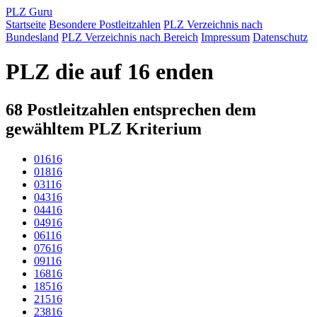
PLZ Guru
Startseite
Besondere Postleitzahlen
PLZ Verzeichnis nach
Bundesland
PLZ Verzeichnis nach Bereich
Impressum
Datenschutz
PLZ die auf 16 enden
68 Postleitzahlen entsprechen dem
gewähltem PLZ Kriterium
01616
01816
03116
04316
04416
04916
06116
07616
09116
16816
18516
21516
23816